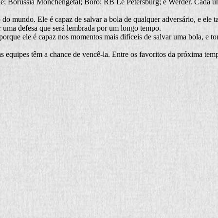
e; Borussia Monchengetal; Boro; RB Le Petersburg; e Werder. Cada um 
o mundo. Ele é capaz de salvar a bola de qualquer adversário, e ele t
zer uma defesa que será lembrada por um longo tempo.
rque ele é capaz nos momentos mais difíceis de salvar uma bola, e tom
 equipes têm a chance de vencê-la. Entre os favoritos da próxima tem