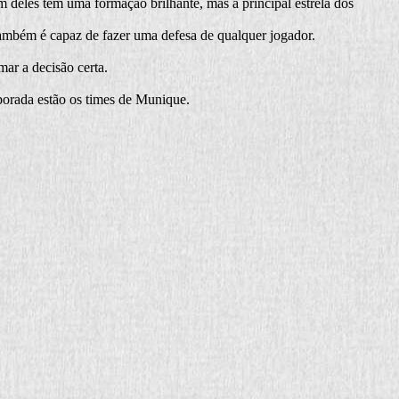
deles tem uma formação brilhante, mas a principal estrela dos
ambém é capaz de fazer uma defesa de qualquer jogador.
ar a decisão certa.
porada estão os times de Munique.