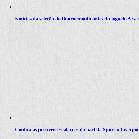
Notícias da seleção do Bournemouth antes do jogo do Arse
Confira as possíveis escalações da partida Spurs x Liverpoo