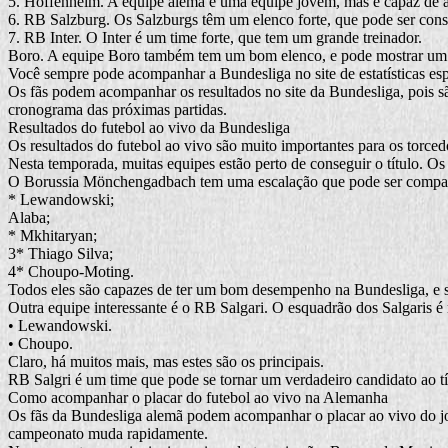
5. Hoffenheim. A equipe alemã é uma equipe jovem, mas é capaz de at
6. RB Salzburg. Os Salzburgs têm um elenco forte, que pode ser cons
7. RB Inter. O Inter é um time forte, que tem um grande treinador.
Boro. A equipe Boro também tem um bom elenco, e pode mostrar um alt
Você sempre pode acompanhar a Bundesliga no site de estatísticas es
Os fãs podem acompanhar os resultados no site da Bundesliga, pois são
cronograma das próximas partidas.
Resultados do futebol ao vivo da Bundesliga
Os resultados do futebol ao vivo são muito importantes para os torced
Nesta temporada, muitas equipes estão perto de conseguir o título.
O Borussia Mönchengadbach tem uma escalação que pode ser compar
* Lewandowski;
Alaba;
* Mkhitaryan;
3* Thiago Silva;
4* Choupo-Moting.
Todos eles são capazes de ter um bom desempenho na Bundesliga, e se
Outra equipe interessante é o RB Salgari. O esquadrão dos Salgaris é m
• Lewandowski.
• Choupo.
Claro, há muitos mais, mas estes são os principais.
RB Salgri é um time que pode se tornar um verdadeiro candidato ao t
Como acompanhar o placar do futebol ao vivo na Alemanha
Os fãs da Bundesliga alemã podem acompanhar o placar ao vivo do jog
campeonato muda rapidamente.