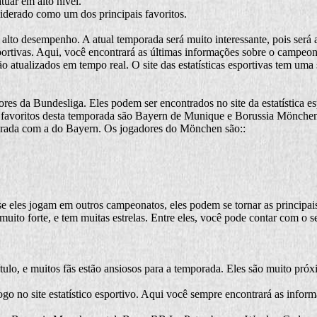
uar em alto nível.
iderado como um dos principais favoritos.
o desempenho. A atual temporada será muito interessante, pois será a
portivas. Aqui, você encontrará as últimas informações sobre o campeon
 atualizados em tempo real. O site das estatísticas esportivas tem uma 
ores da Bundesliga. Eles podem ser encontrados no site da estatística e
 Os favoritos desta temporada são Bayern de Munique e Borussia Mönch
ada com a do Bayern. Os jogadores do Mönchen são::
 eles jogam em outros campeonatos, eles podem se tornar as principais 
uito forte, e tem muitas estrelas. Entre eles, você pode contar com o s
ítulo, e muitos fãs estão ansiosos para a temporada. Eles são muito pr
o no site estatístico esportivo. Aqui você sempre encontrará as infor