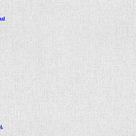
nal
l.