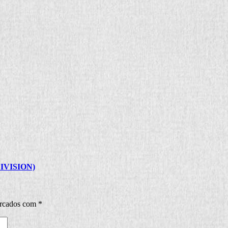
 DIVISION)
arcados com
*