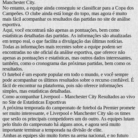
Manchester City.
No entanto, a equipe ainda conseguiu se classificar para a Copa dos
Campeões. O clube ainda está longe do topo, mas agora é muito
mais fácil acompanhar os resultados das partidas no site de análise
esportiva.
Aqui, você encontrará não apenas as pontuações, bem como
estatísticas detalhadas das partidas. As informações são atualizadas
em tempo real, o que facilita a divulgação das últimas notícias.
Todas as informações mais recentes sobre a equipe podem ser
encontradas no site oficial da análise esportiva, que oferece não
apenas as pontuações e estatísticas, mas outros dados interessantes,
também, como o cronograma das próximas partidas, bem como os
resultados.
O futebol é um esporte popular em todo o mundo, e você sempre
pode acompanhar os últimos resultados sobre o recurso confiável. É
fácil de encontrar na plataforma, pois não oferece informações
simples, mas estatísticas detalhadas.
Como acompanhar Liverpool – Manchester City Resultados ao vivo
no Site de Estatísticas Esportivas
A próxima temporada do campeonato de futebol da Premier promete
ser muito interessante, e Liverpool e Manchester City são os times
que serão os principais competidores um do outro. As equipes lutam
pelo título do campeonato há alguns anos, e agora será muito
importante terminar a temporada na divisão de elite.
Ambas as equipes são muito fortes na arena nacional, e no futuro