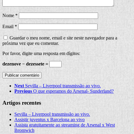
Nome
*
Email
*
Guardar o meu nome, email e site neste navegador para a
próxima vez que eu comentar.
Por favor, digite uma resposta em dígitos:
dezenove − dezessete =
Next
Sevilla – Liverpool transmissão ao vivo.
Previous
O que esperamos do Arsenal- Sunderland?
Artigos recentes
Sevilla – Liverpool transmissão ao vivo.
Assistir juventus x Barcelona ao vivo
Assista gratuitamente ao streaming de Arsenal x West
Bromwich