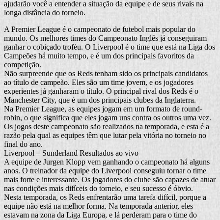
ajudarão você a entender a situação da equipe e de seus rivais na
longa distância do torneio.
A Premier League é o campeonato de futebol mais popular do
mundo. Os melhores times do Campeonato Inglês já conseguiram
ganhar o cobiçado troféu. O Liverpool é o time que está na Liga dos
Campeões há muito tempo, e é um dos principais favoritos da
competição.
Não surpreende que os Reds tenham sido os principais candidatos
ao título de campeão. Eles são um time jovem, e os jogadores
experientes já ganharam o título. O principal rival dos Reds é o
Manchester City, que é um dos principais clubes da Inglaterra.
Na Premier League, as equipes jogam em um formato de round-
robin, o que significa que eles jogam uns contra os outros uma vez.
Os jogos deste campeonato são realizados na temporada, e esta é a
razão pela qual as equipes têm que lutar pela vitória no torneio no
final do ano.
Liverpool – Sunderland Resultados ao vivo
A equipe de Jurgen Klopp vem ganhando o campeonato há alguns
anos. O treinador da equipe do Liverpool conseguiu tornar o time
mais forte e interessante. Os jogadores do clube são capazes de atuar
nas condições mais difíceis do torneio, e seu sucesso é óbvio.
Nesta temporada, os Reds enfrentarão uma tarefa difícil, porque a
equipe não está na melhor forma. Na temporada anterior, eles
estavam na zona da Liga Europa, e lá perderam para o time do