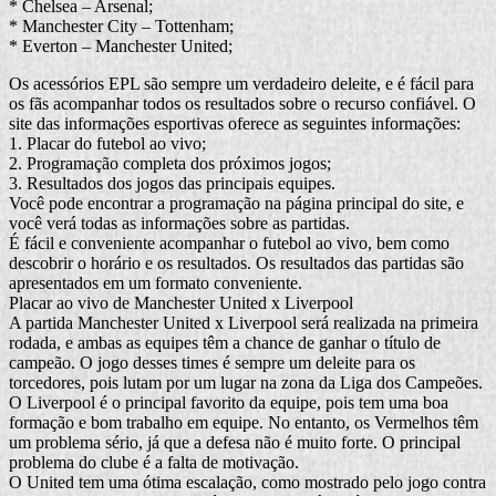
* Chelsea – Arsenal;
* Manchester City – Tottenham;
* Everton – Manchester United;
Os acessórios EPL são sempre um verdadeiro deleite, e é fácil para
os fãs acompanhar todos os resultados sobre o recurso confiável. O
site das informações esportivas oferece as seguintes informações:
1. Placar do futebol ao vivo;
2. Programação completa dos próximos jogos;
3. Resultados dos jogos das principais equipes.
Você pode encontrar a programação na página principal do site, e
você verá todas as informações sobre as partidas.
É fácil e conveniente acompanhar o futebol ao vivo, bem como
descobrir o horário e os resultados. Os resultados das partidas são
apresentados em um formato conveniente.
Placar ao vivo de Manchester United x Liverpool
A partida Manchester United x Liverpool será realizada na primeira
rodada, e ambas as equipes têm a chance de ganhar o título de
campeão. O jogo desses times é sempre um deleite para os
torcedores, pois lutam por um lugar na zona da Liga dos Campeões.
O Liverpool é o principal favorito da equipe, pois tem uma boa
formação e bom trabalho em equipe. No entanto, os Vermelhos têm
um problema sério, já que a defesa não é muito forte. O principal
problema do clube é a falta de motivação.
O United tem uma ótima escalação, como mostrado pelo jogo contra