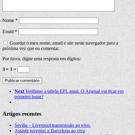
Nome
*
Email
*
Guardar o meu nome, email e site neste navegador para a
próxima vez que eu comentar.
Por favor, digite uma resposta em dígitos:
3 × 1 =
Next
Verifique a tabela EPL atual. O Arsenal vai ficar em
primeiro lugar?
Artigos recentes
Sevilla – Liverpool transmissão ao vivo.
Assistir juventus x Barcelona ao vivo