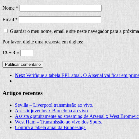
Nome
*
Email
*
Guardar o meu nome, email e site neste navegador para a próxima
Por favor, digite uma resposta em dígitos:
13 + 3 =
Next
Verifique a tabela EPL atual. O Arsenal vai ficar em prime
Artigos recentes
Sevilla – Liverpool transmissão ao vivo.
Assistir juventus x Barcelona ao vivo
Assista gratuitamente ao streaming de Arsenal x West Bromwi
West Ham – Transmissão ao vivo dos Spurs.
Confira a tabela atual da Bundesliga