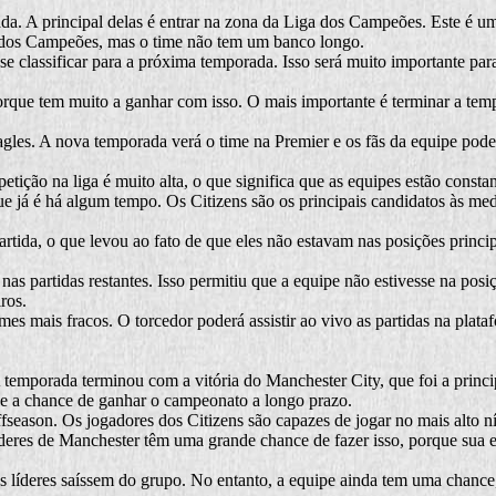
da. A principal delas é entrar na zona da Liga dos Campeões. Este é u
a dos Campeões, mas o time não tem um banco longo.
e classificar para a próxima temporada. Isso será muito importante para 
orque tem muito a ganhar com isso. O mais importante é terminar a tem
gles. A nova temporada verá o time na Premier e os fãs da equipe poder
ição na liga é muito alta, o que significa que as equipes estão consta
 que já é há algum tempo. Os Citizens são os principais candidatos às m
rtida, o que levou ao fato de que eles não estavam nas posições princip
s nas partidas restantes. Isso permitiu que a equipe não estivesse na po
ros.
es mais fracos. O torcedor poderá assistir ao vivo as partidas na plat
 temporada terminou com a vitória do Manchester City, que foi a princ
e a chance de ganhar o campeonato a longo prazo.
season. Os jogadores dos Citizens são capazes de jogar no mais alto nív
líderes de Manchester têm uma grande chance de fazer isso, porque sua 
 líderes saíssem do grupo. No entanto, a equipe ainda tem uma chance, 