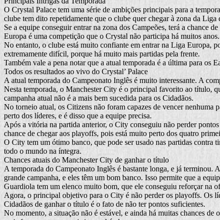
Principais Intrigas da Temporada
O Crystal Palace tem uma série de ambições principais para a tempora
clube tem dito repetidamente que o clube quer chegar à zona da Lig
Se a equipe conseguir entrar na zona dos Campeões, terá a chance de s
Europa é uma competição que o Crystal não participa há muitos anos.
No entanto, o clube está muito confiante em entrar na Liga Europa, p
extremamente difícil, porque há muito mais partidas pela frente.
Também vale a pena notar que a atual temporada é a última para os Ea
Todos os resultados ao vivo do Crystal’ Palace
A atual temporada do Campeonato Inglês é muito interessante. A compet
Nesta temporada, o Manchester City é o principal favorito ao título,
campanha atual não é a mais bem sucedida para os Cidadãos.
No torneio atual, os Citizens não foram capazes de vencer nenhuma pa
perto dos líderes, e é disso que a equipe precisa.
Após a vitória na partida anterior, o City conseguiu não perder ponto
chance de chegar aos playoffs, pois está muito perto dos quatro primei
O City tem um ótimo banco, que pode ser usado nas partidas contra tim
todo o mundo na íntegra.
Chances atuais do Manchester City de ganhar o título
A temporada do Campeonato Inglês é bastante longa, e já terminou. A
grande campanha, e eles têm um bom banco. Isso permite que a equip
Guardiola tem um elenco muito bom, que ele conseguiu reforçar na off
Agora, o principal objetivo para o City é não perder os playoffs. Os 
Cidadãos de ganhar o título é o fato de não ter pontos suficientes.
No momento, a situação não é estável, e ainda há muitas chances de os