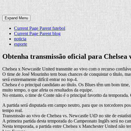
Expand Menu
Current Page Parent
futebol
Current Page Parent
blog
noticia
esporte
Obtenha transmissão oficial para Chelsea 
Chelsea x Newcastle United transmite ao vivo com o recurso confiável.
O time de José Mourinho tem boas chances de conquistar o título, ma
será extremamente difícil entrar no top-4.
Chelsea é o principal candidato ao título. Os Blues têm um bom time,
muito tempo, o que afeta os resultados da equipe.
No entanto, o time de Conte não é o principal favorito da temporada
A partida será disputada em campo neutro, para que os torcedores possam
tempo real.
Transmissão ao vivo de Chelsea vs. Newcastle UtD no site de estatísti
A primeira partida desta temporada do Campeonato Inglês será no cam
Nesta temporada, a partida entre Chelsea x Manchester United não terá