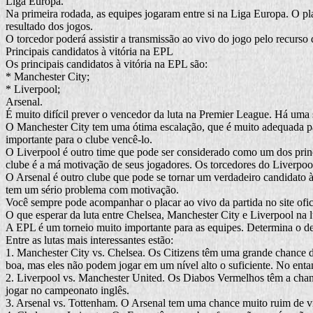
Liga Europa.
Na primeira rodada, as equipes jogaram entre si na Liga Europa. O plac
resultado dos jogos.
O torcedor poderá assistir a transmissão ao vivo do jogo pelo recurso
Principais candidatos à vitória na EPL
Os principais candidatos à vitória na EPL são:
* Manchester City;
* Liverpool;
Arsenal.
É muito difícil prever o vencedor da luta na Premier League. Há uma 
O Manchester City tem uma ótima escalação, que é muito adequada par
importante para o clube vencê-lo.
O Liverpool é outro time que pode ser considerado como um dos princ
clube é a má motivação de seus jogadores. Os torcedores do Liverpool n
O Arsenal é outro clube que pode se tornar um verdadeiro candidato à
tem um sério problema com motivação.
Você sempre pode acompanhar o placar ao vivo da partida no site ofici
O que esperar da luta entre Chelsea, Manchester City e Liverpool na
A EPL é um torneio muito importante para as equipes. Determina o de
Entre as lutas mais interessantes estão:
1. Manchester City vs. Chelsea. Os Citizens têm uma grande chance d
boa, mas eles não podem jogar em um nível alto o suficiente. No en
2. Liverpool vs. Manchester United. Os Diabos Vermelhos têm a chan
jogar no campeonato inglês.
3. Arsenal vs. Tottenham. O Arsenal tem uma chance muito ruim de v