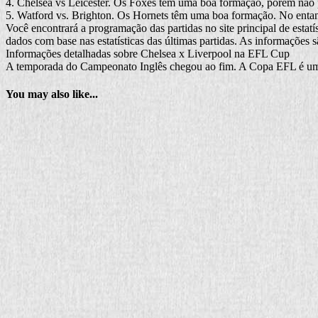
4. Chelsea vs Leicester. Os Foxes têm uma boa formação, porém não po
5. Watford vs. Brighton. Os Hornets têm uma boa formação. No enta
Você encontrará a programação das partidas no site principal de estatí
dados com base nas estatísticas das últimas partidas. As informações s
Informações detalhadas sobre Chelsea x Liverpool na EFL Cup
A temporada do Campeonato Inglês chegou ao fim. A Copa EFL é um
You may also like...