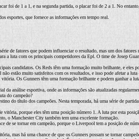
ar foi de 1 a 1, e na segunda partida, o placar foi de 2 a 1. No entanto
 dos esportes, que fornece as informações em tempo real.
série de fatores que podem influenciar o resultado, mas um dos fatores
a a luta com os principais competidores da Epl. O time de Josep Guard
ipais candidatos. Os Reds têm uma formação muito brilhante, e eles po
ão estão muito satisfeitos com os resultados, e isso pode afetar a luta 
 vitória. Os Gunners têm uma formação brilhante e podem ganhar a luta.
al da análise esportiva, onde as informações são atualizadas regularme
 luta do campeão?
stino do título dos campeões. Nesta temporada, há uma série de partida
e vitória, porque eles têm uma posição número 1. A luta por esta posi
tanto, o Manchester City também tem uma excelente formação.
ce de se tornar em campeão, porque o Liverpool tem a posição de númer
itória, mas há uma chance de que os Gunners possam se tornar campeõe