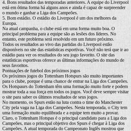
4. Bons resultados das temporadas anteriores. A equipe do Liverpool
está em ótima forma há alguns anos e ainda é capaz de surpreender
o mundo e ganhar a Liga dos Campeões.
5. Bom estádio. O estádio do Liverpool é um dos melhores da
Europa.
Na atual campanha, o clube está em uma forma muito boa. O
principal problema para a equipe são as lesões dos líderes. No
entanto, este problema será resolvido em um futuro próximo.
Todos os resultados ao vivo das partidas do Liverpool estão
disponíveis no site das estatísticas esportivas. Você não terá que ir ao
estádio para ver os resultados do seu jogo favorito. O site das
estatísticas esportivas oferece as últimas informações do mundo de
seus favoritos.
Pontuações de futebol dos próximos jogos
Os próximos jogos do Tottenham Hotspurs são muito importantes
para o clube, porque é uma chance de entrar na Liga dos Campeões.
Os Hotspaurs do Tottenham têm uma formação muito forte e podem
mostrar toda a sua força em todos os jogos. Você deve sempre visitar
o site para saber os últimos resultados de seus jogos.
No momento, os Spurs estão na luta contra o time do Manchester
City pela vaga na Liga dos Campeões. Nesta temporada, o City tem
uma formação muito equilibrada e a equipe tem muito a provar.
Claro, o Tottenham Hotspas é o principal candidato para a Liga dos
Campeões, mas o principal objetivo dos Spurs é chegar à Liga dos
Campeões. A atual temporada do Campeonato Inglês mostrou que