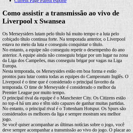
Current Page Parent
esporte
Como assistir a transmissão ao vivo de
Liverpool x Swansea
Os Merseysiders lutam pelo título há muito tempo e a luta pelo
cobiçado título continua forte. Na temporada anterior, o Liverpool
estava no meio da luta e conseguiu conquistar o título.
No entanto, a equipe não conseguiu repetir o desempenho do ano
anterior. A equipe ainda não conseguiu brigar por um lugar na zona
da Liga dos Campeões, mas conseguiu brigar por vagas na Liga
Europa.
Nesta temporada, os Merseysides estão em boa forma e estão
prontos para lutar contra todas as equipes do Campeonato Inglês. O
Liverpool é o time que é considerado o principal favorito da
temporada. O time de Merseyside é considerado o melhor da
Premier League por muito tempo.
O principal rival da equipe é o Manchester City. Os Citizens estão
no top-4 há um ano e têm sido capazes de ganhar muitas partidas.
No entanto, o principal rival é o Tottenham Hotspur. Os Spurs são
considerados os melhores da liga e sempre mostram seu melhor
jogo.
Se você quiser acompanhar as últimas notícias sobre o jogo, você
deve sempre acompanhar a transmissão ao vivo do jogo. O placar ao