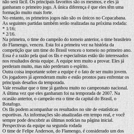
não será fácil. Os principais favoritos são os mesmos, e eles já
ganharam o primeiro jogo. A única diferença é que eles têm uma
formação muito mais forte.
No entanto, os primeiros jogos não são os únicos no Copacabana.
As seguintes partidas também serão realizadas na próxima rodada:
* 1/16;
* 2/16.
Na primeira, o time do campeão do torneio anterior, o time brasileiro
do Flamengo, venceu. Esta foi a primeira vez na história da
competição que um time do Brasil venceu o torneio no primeiro ano.
Essa é a razão pela qual os fãs e especialistas estão tão interessados
nos resultados desta equipe. A equipe tem muito a provar. Eles já
perderam muito, mas não perderam o espírito.
Outra coisa importante sobre a equipe é o fato de ser muito jovem.
Os jogadores já aprenderam muito e estão prontos para enfrentar os
principais desafios da temporada.
Vale ressaltar que o time já ganhou muito no campeonato nacional.
A última vez que eles ganharam foi na temporada de 2007. Na
ocasião anterior, o campeão era o time da capital do Brasil, o
Botafogo.
Os fãs podem acompanhar os resultados no site de estatísticas
esportivas. As informações são atualizadas em tempo real, e você
sempre pode descobrir as últimas notícias na página inicial.
Perspectivas da equipe na segunda rodada
O time de Felipe Anderson, do Flamengo, é considerado um dos