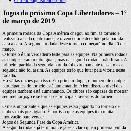
Current Page Parent
esporte
Jogos da próxima Copa Libertadores – 1º
de março de 2019
A primeira rodada da Copa América chegou ao fim. O torneio é
realizado a cada quatro anos, e o vencedor é decidido pela partida
cara a cara. A segunda rodada deste torneio começará no dia 20 de
março.
O torneio é um verdadeiro teste para as equipes. Na primeira rodada,
as equipes eram muito iguais, mas na segunda rodada, não foram. A
primeira partida da segunda partida foi extremamente tensa, mas a
segunda não foi assim. As equipes terão que lutar pela vitória nesta
rodada.
Há várias razões para isso. Em primeiro lugar, o número de equipes
participantes do torneio está aumentando. Além disso, o nível das
equipes também está aumentando. Os clubes são capazes de mostrar
seu melhor jogo e se tornar os principais favoritos do torneio.
O mais importante é que as equipes estão jogando no torneio de
clubes mais prestigiado. É por isso que as equipes têm muita
motivação para vencer.
Jogos da Segunda Fase da Copa América
A segunda rodada já terminou, e já está claro que a primeira partida