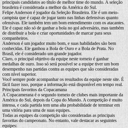
principais candidatos ao título de melhor time do mundo. A seleção
brasileira é considerada a melhor da América do Sul.
Felipe Anderson é jogador da Seleção Brasileira. Ele é um meio-
campista que é capaz de jogar tanto nas linhas defensivas quanto
ofensivas. Ele também tem um bom entendimento com os atacantes.
Ele é capaz não só de ganhar a bola no gol adversário, mas também
de distribuir a bola e criar oportunidades de marcar para seus
companheiros.
Anderson é um jogador muito bom, e suas habilidades são bem
conhecidas. Ele ganhou a Bola de Ouro e a Bola de Prata. No
Brasil, ele é considerado um grande jogador.
Claro, o principal objetivo da equipe neste torneio é ganhar
medalhas de ouro. Isso só será possível se a equipe tiver um bom
desempenho nas partidas contra as equipes que são consideradas
com nível superior.
Você sempre pode acompanhar os resultados da equipe neste site. É
fácil fazer isso, porque a informação está disponível em tempo real.
Principais favoritos da Copacamana
A Copacamerana é o segundo torneio de clubes mais importante da
América do Sul, depois da Copa do Mundo. A competição é muito
intensa, e cada partida tem uma alta probabilidade de terminar em
uma vitória para uma de suas equipes.
Todas as equipes da competição são consideradas as principais
favoritas do campeonato. No entanto, vale destacar as seguintes
equipes: