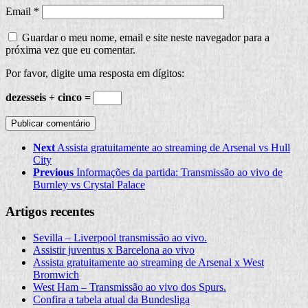
Email
*
Guardar o meu nome, email e site neste navegador para a
próxima vez que eu comentar.
Por favor, digite uma resposta em dígitos:
dezesseis + cinco =
Next
Assista gratuitamente ao streaming de Arsenal vs Hull
City
Previous
Informações da partida: Transmissão ao vivo de
Burnley vs Crystal Palace
Artigos recentes
Sevilla – Liverpool transmissão ao vivo.
Assistir juventus x Barcelona ao vivo
Assista gratuitamente ao streaming de Arsenal x West
Bromwich
West Ham – Transmissão ao vivo dos Spurs.
Confira a tabela atual da Bundesliga