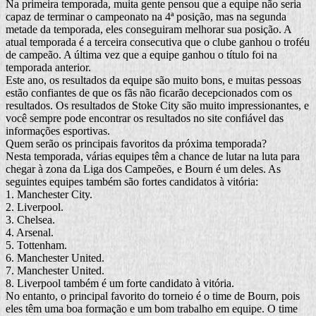
Na primeira temporada, muita gente pensou que a equipe não seria
capaz de terminar o campeonato na 4ª posição, mas na segunda
metade da temporada, eles conseguiram melhorar sua posição. A
atual temporada é a terceira consecutiva que o clube ganhou o troféu
de campeão. A última vez que a equipe ganhou o título foi na
temporada anterior.
Este ano, os resultados da equipe são muito bons, e muitas pessoas
estão confiantes de que os fãs não ficarão decepcionados com os
resultados. Os resultados de Stoke City são muito impressionantes, e
você sempre pode encontrar os resultados no site confiável das
informações esportivas.
Quem serão os principais favoritos da próxima temporada?
Nesta temporada, várias equipes têm a chance de lutar na luta para
chegar à zona da Liga dos Campeões, e Bourn é um deles. As
seguintes equipes também são fortes candidatos à vitória:
1. Manchester City.
2. Liverpool.
3. Chelsea.
4. Arsenal.
5. Tottenham.
6. Manchester United.
7. Manchester United.
8. Liverpool também é um forte candidato à vitória.
No entanto, o principal favorito do torneio é o time de Bourn, pois
eles têm uma boa formação e um bom trabalho em equipe. O time