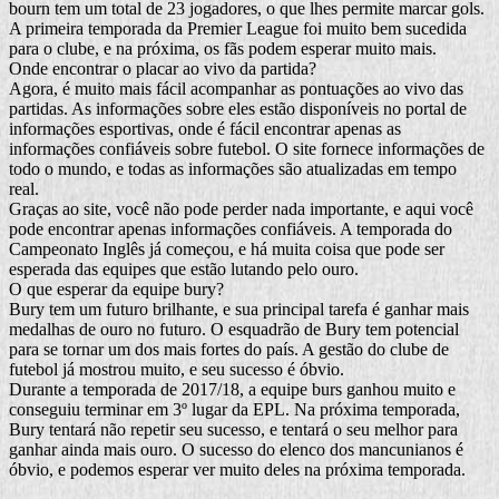
bourn tem um total de 23 jogadores, o que lhes permite marcar gols.
A primeira temporada da Premier League foi muito bem sucedida
para o clube, e na próxima, os fãs podem esperar muito mais.
Onde encontrar o placar ao vivo da partida?
Agora, é muito mais fácil acompanhar as pontuações ao vivo das
partidas. As informações sobre eles estão disponíveis no portal de
informações esportivas, onde é fácil encontrar apenas as
informações confiáveis sobre futebol. O site fornece informações de
todo o mundo, e todas as informações são atualizadas em tempo
real.
Graças ao site, você não pode perder nada importante, e aqui você
pode encontrar apenas informações confiáveis. A temporada do
Campeonato Inglês já começou, e há muita coisa que pode ser
esperada das equipes que estão lutando pelo ouro.
O que esperar da equipe bury?
Bury tem um futuro brilhante, e sua principal tarefa é ganhar mais
medalhas de ouro no futuro. O esquadrão de Bury tem potencial
para se tornar um dos mais fortes do país. A gestão do clube de
futebol já mostrou muito, e seu sucesso é óbvio.
Durante a temporada de 2017/18, a equipe burs ganhou muito e
conseguiu terminar em 3º lugar da EPL. Na próxima temporada,
Bury tentará não repetir seu sucesso, e tentará o seu melhor para
ganhar ainda mais ouro. O sucesso do elenco dos mancunianos é
óbvio, e podemos esperar ver muito deles na próxima temporada.