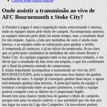
Current Page Parent
esporte
Onde assistir a transmissão ao vivo de
AFC Bournemouth x Stoke City?
A Premier League é uma competição muito emocionante e intensa,
onde as equipes lutam pelo título de campeã. Na temporada anterior,
as equipes lutavam pelo título há muito tempo, mas o resultado final
foi um empate. Agora, a luta por medalhas de ouro é ainda mais
intensa, e as equipes estão se esforçando para ganhar o troféu.
A temporada já começou, e já no início da temporada, ficou claro
que os principais candidatos às medalhas de ouro foram Bourn e
Stoke City. As equipes jogaram entre si nas primeiras rodadas, e era
óbvio que o resultado da luta seria um empate, o que foi confirmado
até o final da primeira metade do campeonato.
É muito importante acompanhar a transmissão ao vivo da AFC
BOURNEGOODS, pois a equipe tem uma boa chance de ganhar
medalhas de ouro. A equipe já conseguiu ganhar duas taças, e agora
está tentando ganhar uma terceira. A principal tarefa da equipe é
terminar a temporada entre os quatro primeiros, e então a equipe
poderá competir com os líderes do Campeonato Inglês.
Bourn tem uma chance muito boa de ganhar o título de campeão,
porque tem uma escalação estável, e isso permitirá que ele lute por
um lugar na zona da Liga dos Campeões. Os torcedores podem