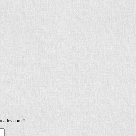
arcados com
*