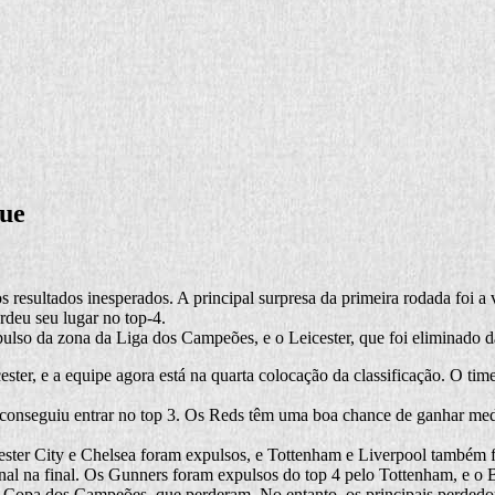
gue
resultados inesperados. A principal surpresa da primeira rodada foi a
deu seu lugar no top-4.
pulso da zona da Liga dos Campeões, e o Leicester, que foi eliminado 
ester, e a equipe agora está na quarta colocação da classificação. O 
s conseguiu entrar no top 3. Os Reds têm uma boa chance de ganhar med
chester City e Chelsea foram expulsos, e Tottenham e Liverpool também 
al na final. Os Gunners foram expulsos do top 4 pelo Tottenham, e o B
da Copa dos Campeões, que perderam. No entanto, os principais perdedo