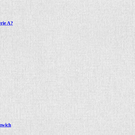
érie A?
omwich