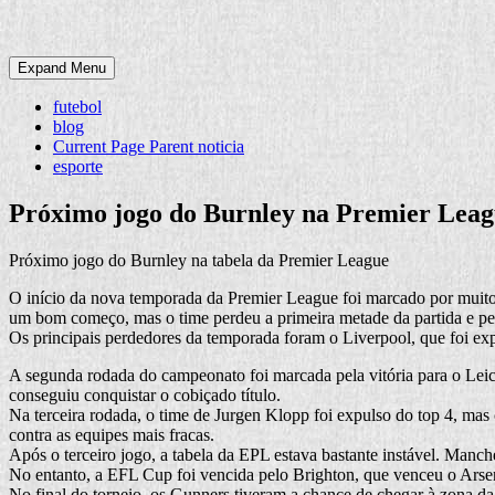
Expand Menu
futebol
blog
Current Page Parent
noticia
esporte
Próximo jogo do Burnley na Premier Lea
Próximo jogo do Burnley na tabela da Premier League
O início da nova temporada da Premier League foi marcado por muitos 
um bom começo, mas o time perdeu a primeira metade da partida e per
Os principais perdedores da temporada foram o Liverpool, que foi ex
A segunda rodada do campeonato foi marcada pela vitória para o Leic
conseguiu conquistar o cobiçado título.
Na terceira rodada, o time de Jurgen Klopp foi expulso do top 4, ma
contra as equipes mais fracas.
Após o terceiro jogo, a tabela da EPL estava bastante instável. Man
No entanto, a EFL Cup foi vencida pelo Brighton, que venceu o Arsen
No final do torneio, os Gunners tiveram a chance de chegar à zona 