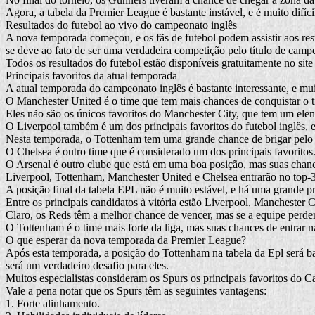
Agora, a tabela da Premier League é bastante instável, e é muito difíci
Resultados do futebol ao vivo do campeonato inglês
A nova temporada começou, e os fãs de futebol podem assistir aos resu
se deve ao fato de ser uma verdadeira competição pelo título de camp
Todos os resultados do futebol estão disponíveis gratuitamente no site
Principais favoritos da atual temporada
A atual temporada do campeonato inglês é bastante interessante, e mui
O Manchester United é o time que tem mais chances de conquistar o t
Eles não são os únicos favoritos do Manchester City, que tem um elen
O Liverpool também é um dos principais favoritos do futebol inglês, e
Nesta temporada, o Tottenham tem uma grande chance de brigar pelo t
O Chelsea é outro time que é considerado um dos principais favoritos
O Arsenal é outro clube que está em uma boa posição, mas suas chanc
Liverpool, Tottenham, Manchester United e Chelsea entrarão no top-
A posição final da tabela EPL não é muito estável, e há uma grande p
Entre os principais candidatos à vitória estão Liverpool, Manchester 
Claro, os Reds têm a melhor chance de vencer, mas se a equipe perder v
O Tottenham é o time mais forte da liga, mas suas chances de entra
O que esperar da nova temporada da Premier League?
Após esta temporada, a posição do Tottenham na tabela da Epl será ba
será um verdadeiro desafio para eles.
Muitos especialistas consideram os Spurs os principais favoritos do Cam
Vale a pena notar que os Spurs têm as seguintes vantagens:
1. Forte alinhamento.