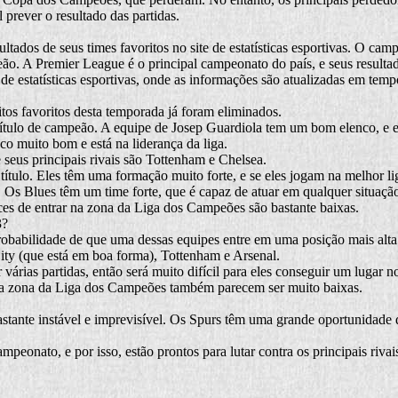
l prever o resultado das partidas.
ltados de seus times favoritos no site de estatísticas esportivas. O c
eão. A Premier League é o principal campeonato do país, e seus resulta
 de estatísticas esportivas, onde as informações são atualizadas em tempo
tos favoritos desta temporada já foram eliminados.
ítulo de campeão. A equipe de Josep Guardiola tem um bom elenco, e el
co muito bom e está na liderança da liga.
 seus principais rivais são Tottenham e Chelsea.
ítulo. Eles têm uma formação muito forte, e se eles jogam na melhor li
. Os Blues têm um time forte, que é capaz de atuar em qualquer situaçã
es de entrar na zona da Liga dos Campeões são bastante baixas.
3?
robabilidade de que uma dessas equipes entre em uma posição mais alta
City (que está em boa forma), Tottenham e Arsenal.
árias partidas, então será muito difícil para eles conseguir um lugar n
r na zona da Liga dos Campeões também parecem ser muito baixas.
stante instável e imprevisível. Os Spurs têm uma grande oportunidade d
peonato, e por isso, estão prontos para lutar contra os principais rivai