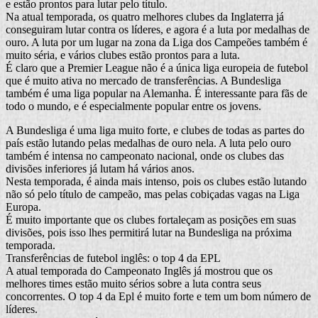
e estão prontos para lutar pelo título.
Na atual temporada, os quatro melhores clubes da Inglaterra já
conseguiram lutar contra os líderes, e agora é a luta por medalhas de
ouro. A luta por um lugar na zona da Liga dos Campeões também é
muito séria, e vários clubes estão prontos para a luta.
É claro que a Premier League não é a única liga europeia de futebol
que é muito ativa no mercado de transferências. A Bundesliga
também é uma liga popular na Alemanha. É interessante para fãs de
todo o mundo, e é especialmente popular entre os jovens.
A Bundesliga é uma liga muito forte, e clubes de todas as partes do
país estão lutando pelas medalhas de ouro nela. A luta pelo ouro
também é intensa no campeonato nacional, onde os clubes das
divisões inferiores já lutam há vários anos.
Nesta temporada, é ainda mais intenso, pois os clubes estão lutando
não só pelo título de campeão, mas pelas cobiçadas vagas na Liga
Europa.
É muito importante que os clubes fortaleçam as posições em suas
divisões, pois isso lhes permitirá lutar na Bundesliga na próxima
temporada.
Transferências de futebol inglês: o top 4 da EPL
A atual temporada do Campeonato Inglês já mostrou que os
melhores times estão muito sérios sobre a luta contra seus
concorrentes. O top 4 da Epl é muito forte e tem um bom número de
líderes.