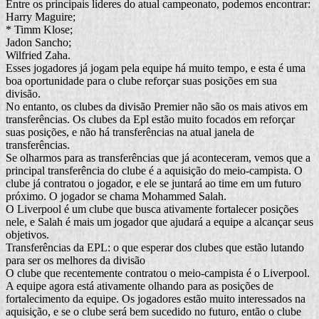
Entre os principais líderes do atual campeonato, podemos encontrar:
Harry Maguire;
* Timm Klose;
Jadon Sancho;
Wilfried Zaha.
Esses jogadores já jogam pela equipe há muito tempo, e esta é uma
boa oportunidade para o clube reforçar suas posições em sua
divisão.
No entanto, os clubes da divisão Premier não são os mais ativos em
transferências. Os clubes da Epl estão muito focados em reforçar
suas posições, e não há transferências na atual janela de
transferências.
Se olharmos para as transferências que já aconteceram, vemos que a
principal transferência do clube é a aquisição do meio-campista. O
clube já contratou o jogador, e ele se juntará ao time em um futuro
próximo. O jogador se chama Mohammed Salah.
O Liverpool é um clube que busca ativamente fortalecer posições
nele, e Salah é mais um jogador que ajudará a equipe a alcançar seus
objetivos.
Transferências da EPL: o que esperar dos clubes que estão lutando
para ser os melhores da divisão
O clube que recentemente contratou o meio-campista é o Liverpool.
A equipe agora está ativamente olhando para as posições de
fortalecimento da equipe. Os jogadores estão muito interessados na
aquisição, e se o clube será bem sucedido no futuro, então o clube