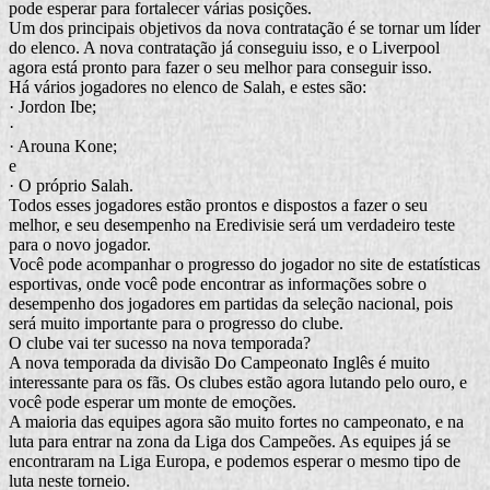
pode esperar para fortalecer várias posições.
Um dos principais objetivos da nova contratação é se tornar um líder
do elenco. A nova contratação já conseguiu isso, e o Liverpool
agora está pronto para fazer o seu melhor para conseguir isso.
Há vários jogadores no elenco de Salah, e estes são:
· Jordon Ibe;
·
· Arouna Kone;
e
· O próprio Salah.
Todos esses jogadores estão prontos e dispostos a fazer o seu
melhor, e seu desempenho na Eredivisie será um verdadeiro teste
para o novo jogador.
Você pode acompanhar o progresso do jogador no site de estatísticas
esportivas, onde você pode encontrar as informações sobre o
desempenho dos jogadores em partidas da seleção nacional, pois
será muito importante para o progresso do clube.
O clube vai ter sucesso na nova temporada?
A nova temporada da divisão Do Campeonato Inglês é muito
interessante para os fãs. Os clubes estão agora lutando pelo ouro, e
você pode esperar um monte de emoções.
A maioria das equipes agora são muito fortes no campeonato, e na
luta para entrar na zona da Liga dos Campeões. As equipes já se
encontraram na Liga Europa, e podemos esperar o mesmo tipo de
luta neste torneio.