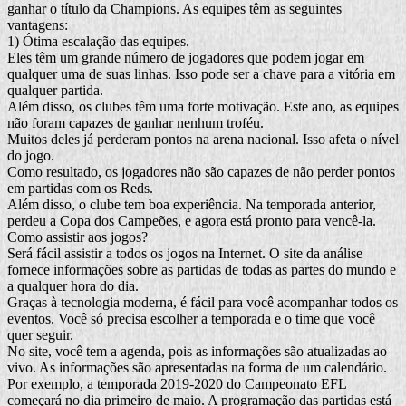
ganhar o título da Champions. As equipes têm as seguintes
vantagens:
1) Ótima escalação das equipes.
Eles têm um grande número de jogadores que podem jogar em
qualquer uma de suas linhas. Isso pode ser a chave para a vitória em
qualquer partida.
Além disso, os clubes têm uma forte motivação. Este ano, as equipes
não foram capazes de ganhar nenhum troféu.
Muitos deles já perderam pontos na arena nacional. Isso afeta o nível
do jogo.
Como resultado, os jogadores não são capazes de não perder pontos
em partidas com os Reds.
Além disso, o clube tem boa experiência. Na temporada anterior,
perdeu a Copa dos Campeões, e agora está pronto para vencê-la.
Como assistir aos jogos?
Será fácil assistir a todos os jogos na Internet. O site da análise
fornece informações sobre as partidas de todas as partes do mundo e
a qualquer hora do dia.
Graças à tecnologia moderna, é fácil para você acompanhar todos os
eventos. Você só precisa escolher a temporada e o time que você
quer seguir.
No site, você tem a agenda, pois as informações são atualizadas ao
vivo. As informações são apresentadas na forma de um calendário.
Por exemplo, a temporada 2019-2020 do Campeonato EFL
começará no dia primeiro de maio. A programação das partidas está