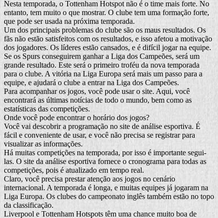
Nesta temporada, o Tottenham Hotspot não é o time mais forte. No
entanto, tem muito o que mostrar. O clube tem uma formação forte,
que pode ser usada na próxima temporada.
Um dos principais problemas do clube são os maus resultados. Os
fãs não estão satisfeitos com os resultados, e isso afetou a motivação
dos jogadores. Os líderes estão cansados, e é difícil jogar na equipe.
Se os Spurs conseguirem ganhar a Liga dos Campeões, será um
grande resultado. Este será o primeiro troféu da nova temporada
para o clube. A vitória na Liga Europa será mais um passo para a
equipe, e ajudará o clube a entrar na Liga dos Campeões.
Para acompanhar os jogos, você pode usar o site. Aqui, você
encontrará as últimas notícias de todo o mundo, bem como as
estatísticas das competições.
Onde você pode encontrar o horário dos jogos?
Você vai descobrir a programação no site de análise esportiva. É
fácil e conveniente de usar, e você não precisa se registrar para
visualizar as informações.
Há muitas competições na temporada, por isso é importante segui-
las. O site da análise esportiva fornece o cronograma para todas as
competições, pois é atualizado em tempo real.
Claro, você precisa prestar atenção aos jogos no cenário
internacional. A temporada é longa, e muitas equipes já jogaram na
Liga Europa. Os clubes do campeonato inglês também estão no topo
da classificação.
Liverpool e Tottenham Hotspots têm uma chance muito boa de