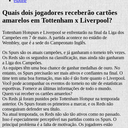
esporte
Quais dois jogadores receberão cartões
amarelos em Tottenham x Liverpool?
Tottenham Hotspurs e Liverpool se enfrentarão na final da Liga dos
Campeões em 7 de maio. A partida acontece no estádio de
Wembley, que é a sede do Campeonato Inglês.
Os Spurs são os atuais campeões, e já ganharam o torneio três vezes.
Os Reds são os segundos na classificação, mas ainda não ganharam
a Liga dos Campeões.
As equipes têm uma boa chance de ganhar medalhas de ouro. No
entanto, os Spurs precisarão ser mais ativos e confiantes na final. O
time tem uma boa formação, mas não é tão forte quanto o Liverpool.
Você pode acompanhar os eventos do torneio no site de estatísticas
esportivas. Fornece as últimas informações de todo o mundo.
Quem vai receber os cartões amarelos?
Os Reds já foram punidos pelo Tottenham Hotspur na temporada
anterior. Os Spurs foram os primeiros a marcar, e os Reds não
conseguiram defender seu título.
Na atual temporada, os Reds não são tão ativos como no passado.
Isso é especialmente perceptível nas partidas contra os Spurs. O
principal problema é a falta de motivação. Os jogadores estão