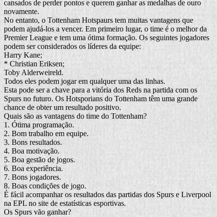
cansados de perder pontos e querem ganhar as medalhas de ouro
novamente.
No entanto, o Tottenham Hotspaurs tem muitas vantagens que
podem ajudá-los a vencer. Em primeiro lugar, o time é o melhor da
Premier League e tem uma ótima formação. Os seguintes jogadores
podem ser considerados os líderes da equipe:
Harry Kane;
* Christian Eriksen;
Toby Alderweireld.
Todos eles podem jogar em qualquer uma das linhas.
Esta pode ser a chave para a vitória dos Reds na partida com os
Spurs no futuro. Os Hotsporians do Tottenham têm uma grande
chance de obter um resultado positivo.
Quais são as vantagens do time do Tottenham?
1. Ótima programação.
2. Bom trabalho em equipe.
3. Bons resultados.
4. Boa motivação.
5. Boa gestão de jogos.
6. Boa experiência.
7. Bons jogadores.
8. Boas condições de jogo.
É fácil acompanhar os resultados das partidas dos Spurs e Liverpool
na EPL no site de estatísticas esportivas.
Os Spurs vão ganhar?